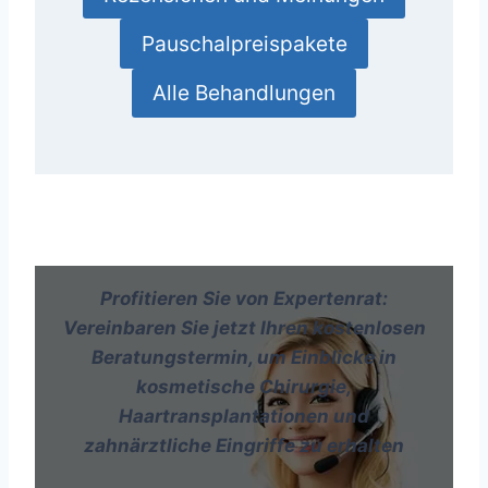
Pauschalpreispakete
Alle Behandlungen
Profitieren Sie von Expertenrat:
Vereinbaren Sie jetzt Ihren kostenlosen
Beratungstermin, um Einblicke in
kosmetische Chirurgie,
Haartransplantationen und
zahnärztliche Eingriffe zu erhalten