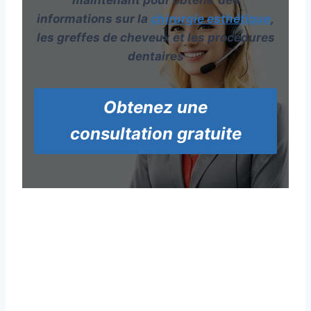
informations sur la
chirurgie esthétique
,
les greffes de cheveux et les procédures
dentaires
Obtenez une
consultation gratuite