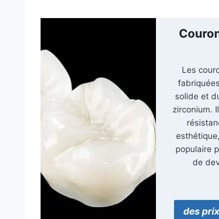
Couron
Les cour
fabriquées
solide et 
zirconium. I
résistan
esthétique,
populaire p
de dev
des pri