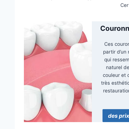
Cer
Couronn
Ces couro
partir d’un
qui ressem
naturel d
couleur et d
très esthéti
restaurati
des pri