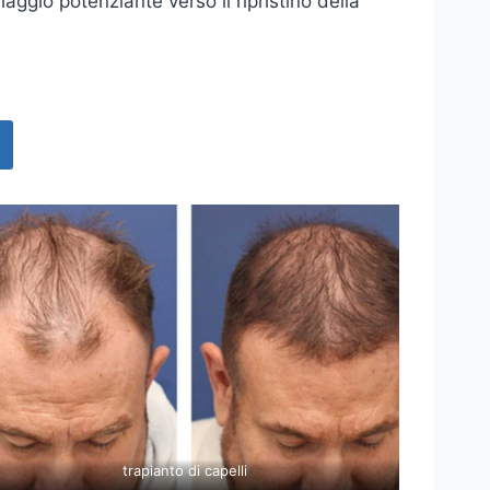
aggio potenziante verso il ripristino della
trapianto di capelli