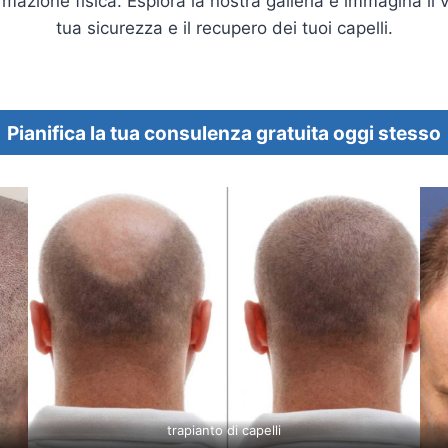
azione fisica. Esplora la nostra galleria e immagina il vi
tua sicurezza e il recupero dei tuoi capelli.
Pianifica la tua consulenza gratuita oggi stesso
trapianto di capelli