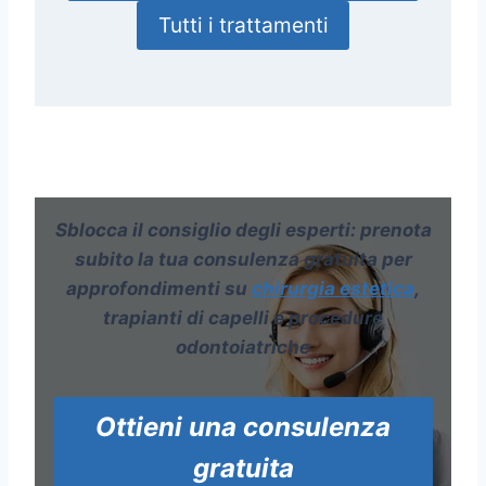
Tutti i trattamenti
Sblocca il consiglio degli esperti: prenota
subito la tua consulenza gratuita per
approfondimenti su
chirurgia estetica
,
trapianti di capelli e procedure
odontoiatriche
Ottieni una consulenza
gratuita