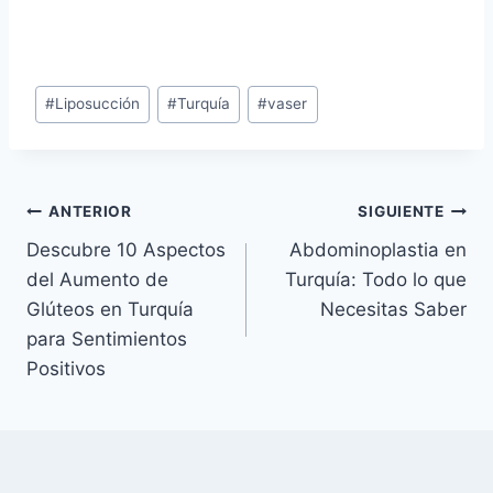
Etiquetas
#
Liposucción
#
Turquía
#
vaser
de
la
entrada:
Navegación
ANTERIOR
SIGUIENTE
Descubre 10 Aspectos
Abdominoplastia en
de
del Aumento de
Turquía: Todo lo que
entradas
Glúteos en Turquía
Necesitas Saber
para Sentimientos
Positivos