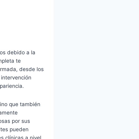
os debido a la
mpleta te
ormada, desde los
 intervención
pariencia.
ino que también
tamente
sas por sus
ntes pueden
 clínicas a nivel