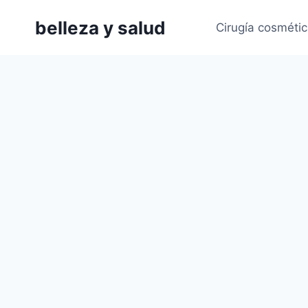
Saltar
belleza y salud
al
Cirugía cosméti
contenido