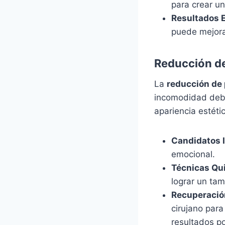
para crear u
Resultados 
puede mejora
Reducción d
La
reducción de
incomodidad debi
apariencia estéti
Candidatos 
emocional.
Técnicas Qu
lograr un ta
Recuperació
cirujano par
resultados po