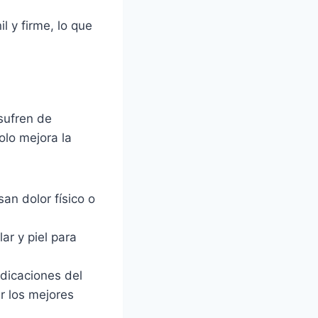
l y firme, lo que
sufren de
lo mejora la
an dolor físico o
ar y piel para
indicaciones del
r los mejores