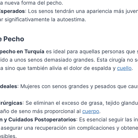
na nueva forma del pecho.
Esperados
: Los senos tendrán una apariencia más juveni
r significativamente la autoestima.
e Pecho
 pecho en Turquía
es ideal para aquellas personas que 
do a unos senos demasiado grandes. Esta cirugía no so
ca sino que también alivia el dolor de espalda y
cuello
.
Ideales
: Mujeres con senos grandes y pesados que caus
irúrgicas
: Se eliminan el exceso de grasa, tejido glandul
maño de seno más proporcional al
cuerpo
.
n y Cuidados Postoperatorios
: Es esencial seguir las 
a asegurar una recuperación sin complicaciones y obtene
sibles.