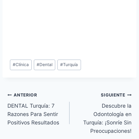
Etiquetas
#
Clínica
#
Dental
#
Turquía
de
la
entrada:
Navegación
ANTERIOR
SIGUIENTE
DENTAL Turquía: 7
Descubre la
de
Razones Para Sentir
Odontología en
entradas
Positivos Resultados
Turquía: ¡Sonríe Sin
Preocupaciones!