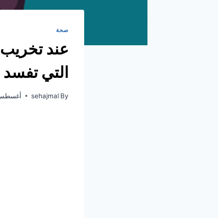
صحة
عند تخريب 
التي تفسد ا
By
sehajmal
أغسطس 2, 20