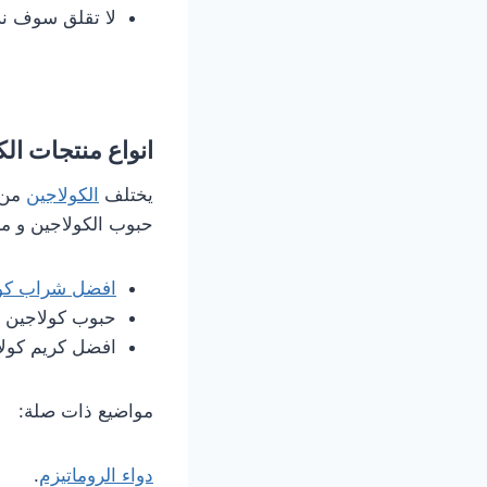
لا تقلق سوف نر
انواع منتجات ال
يختلف
الكولاجين
من ح
حبوب الكولاجين و م
افضل شراب كول
حبوب كولاجين ل
افضل كريم كولا
مواضيع ذات صلة:
دواء الروماتيزم
.