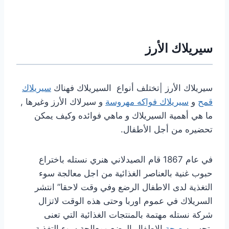
سيريلاك الأرز
سيريلاك الأرز |تختلف أنواع السيريلاك فهناك
سيريلاك
قمح
و
سيريلاك فواكه مهروسة
و سيرلاك الأرز وغيرها ,
ما هي أهمية السيريلاك و ماهي فوائده وكيف يمكن
تحضيره من أجل الأطفال.
في عام 1867 قام الصيدلاني هنري نستله باختراع
حبوب غنية بالعناصر الغذائية من اجل معالجة سوء
التغذية لدى الاطفال الرضع وفي وقت لاحقا” انتشر
السريلاك في عموم اوربا وحتى هذه الوقت لاتزال
شركة نستله مهتمة بالمنتجات الغذائية التي تعنى
بتحسين
صحة
الاطفال الرضع ومعالجة سوء التغذية