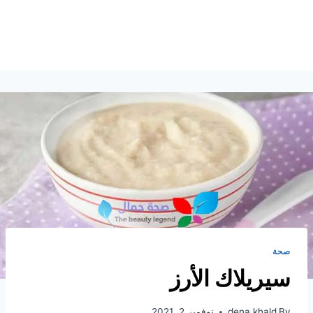
صحة
سيريلاك الأرز
By
dena khald
نوفمبر 2, 2021