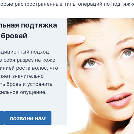
торые распространенные типы операций по подтяжке
льная подтяжка
бровей
адиционный подход
в себя разрез на коже
инией роста волос, что
ляет значительно
ть бровь и устранить
сильное опущение.
позвони нам