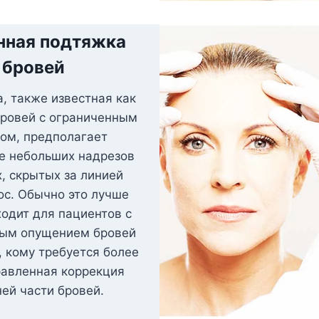
нная подтяжка
бровей
а, также известная как
ровей с ограниченным
зом, предполагает
е небольших надрезов
х, скрытых за линией
ос. Обычно это лучше
ходит для пациентов с
ым опущением бровей
, кому требуется более
авленная коррекция
ей части бровей.