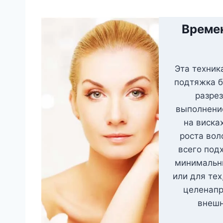
Време
Эта техник
подтяжка б
разре
выполнени
на виска
роста вол
всего под
минимальн
или для тех
целенапр
внешн