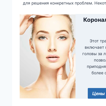
для решения конкретных проблем. Неко
Корона
Этот тр
включает 
головы за л
позво
приподня
более 
Цены