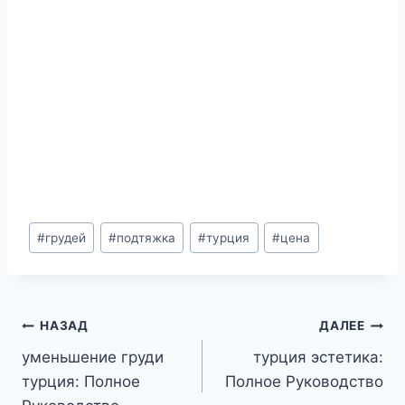
Метки
#
грудей
#
подтяжка
#
турция
#
цена
записи:
Навигация
НАЗАД
ДАЛЕЕ
уменьшение груди
турция эстетика:
по
турция: Полное
Полное Руководство