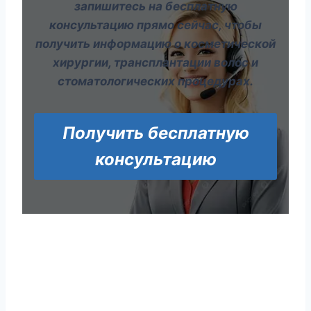
запишитесь на бесплатную
консультацию прямо сейчас, чтобы
получить информацию о косметической
хирургии, трансплантации волос и
стоматологических процедурах.
Получить бесплатную
консультацию