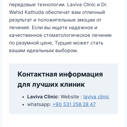
передовые технологии. Laviva Clinic и Dr.
Wahid Kathuda обеспечат вам отличный
результат и положительные эмоции от
лечения. Если вы ищете надежное и
качественное стоматологическое лечение
по разумной цене, Турция может стать
вашим идеальным выбором.
Контактная информация
для лучших клиник
Laviva Clinic
: Website :
laviva clinic
whatsapp:
+90 531 258 28 47