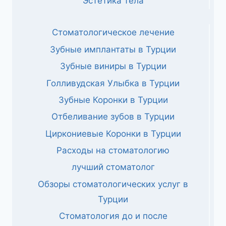
Эстетика тела
Стоматологическое лечение
Зубные имплантаты в Турции
Зубные виниры в Турции
Голливудская Улыбка в Турции
Зубные Коронки в Турции
Отбеливание зубов в Турции
Циркониевые Коронки в Турции
Расходы на стоматологию
лучший стоматолог
Обзоры стоматологических услуг в
Турции
Стоматология до и после