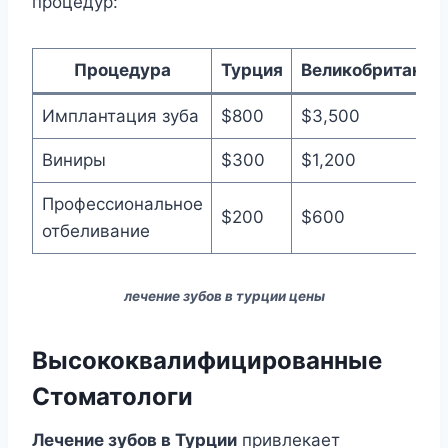
процедур:
Процедура
Турция
Великобритания
Имплантация зуба
$800
$3,500
Виниры
$300
$1,200
Профессиональное
$200
$600
отбеливание
лечение зубов в турции цены
Высококвалифицированные
Стоматологи
Лечение зубов в Турции
привлекает