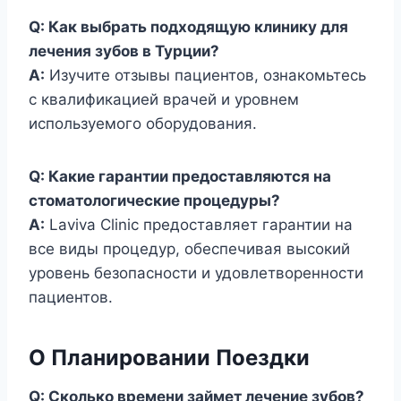
Q: Как выбрать подходящую клинику для
лечения зубов в Турции?
A:
Изучите отзывы пациентов, ознакомьтесь
с квалификацией врачей и уровнем
используемого оборудования.
Q: Какие гарантии предоставляются на
стоматологические процедуры?
A:
Laviva Clinic предоставляет гарантии на
все виды процедур, обеспечивая высокий
уровень безопасности и удовлетворенности
пациентов.
О Планировании Поездки
Q: Сколько времени займет лечение зубов?