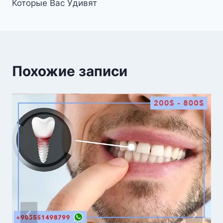
Которые Вас Удивят
Похожие записи