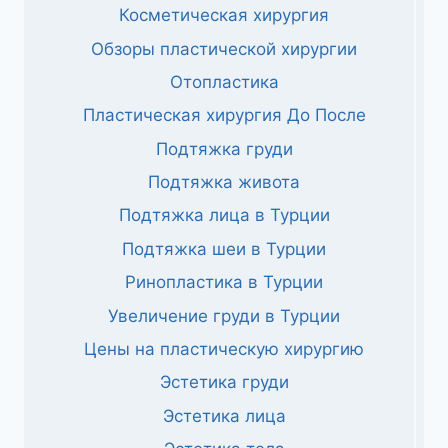
Косметическая хирургия
Обзоры пластической хирургии
Отопластика
Пластическая хирургия До После
Подтяжка груди
Подтяжка живота
Подтяжка лица в Турции
Подтяжка шеи в Турции
Ринопластика в Турции
Увеличение груди в Турции
Цены на пластическую хирургию
Эстетика груди
Эстетика лица