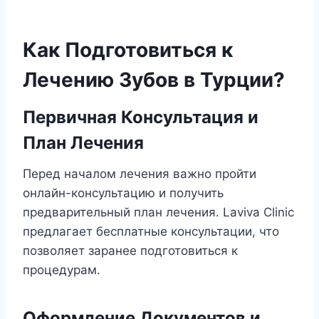
Как Подготовиться к
Лечению Зубов в Турции?
Первичная Консультация и
План Лечения
Перед началом лечения важно пройти
онлайн-консультацию и получить
предварительный план лечения. Laviva Clinic
предлагает бесплатные консультации, что
позволяет заранее подготовиться к
процедурам.
Оформление Документов и