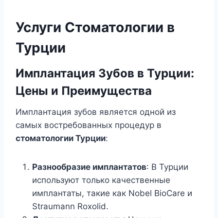
Услуги Стоматологии в
Турции
Имплантация Зубов в Турции:
Цены и Преимущества
Имплантация зубов является одной из
самых востребованных процедур в
стоматологии Турции
:
Разнообразие имплантатов
: В Турции
используют только качественные
имплантаты, такие как Nobel BioCare и
Straumann Roxolid.