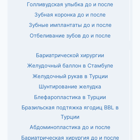
Голливудская улыбка до и после
Зубная коронка до и после
Зубные имплантаты до и после
Отбеливание зубов до и после
Бариатрической хирургии
Желудочный баллон в Стамбуле
Желудочный рукав в Турции
Шунтирование желудка
Блефаропластика в Турции
Бразильская подтяжка ягодиц BBL в
Турции
Абдоминопластика до и после
Бариатрическая хирургия до и после