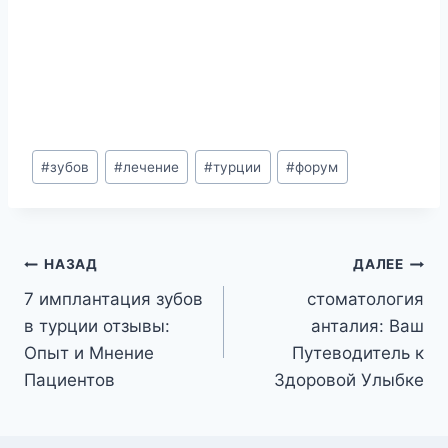
Метки
#
зубов
#
лечение
#
турции
#
форум
записи:
Навигация
НАЗАД
ДАЛЕЕ
7 имплантация зубов
стоматология
по
в турции отзывы:
анталия: Ваш
записям
Опыт и Мнение
Путеводитель к
Пациентов
Здоровой Улыбке