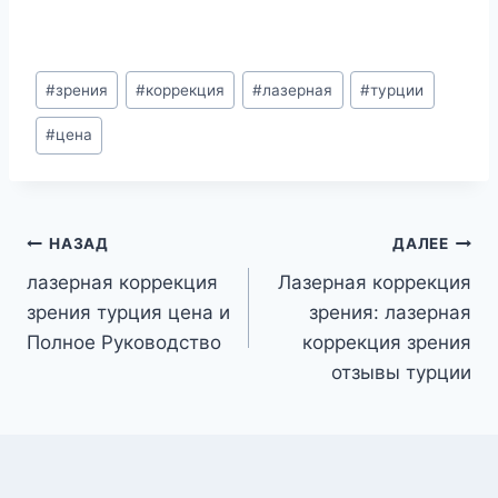
Метки
#
зрения
#
коррекция
#
лазерная
#
турции
записи:
#
цена
Навигация
НАЗАД
ДАЛЕЕ
лазерная коррекция
Лазерная коррекция
по
зрения турция цена и
зрения: лазерная
записям
Полное Руководство
коррекция зрения
отзывы турции