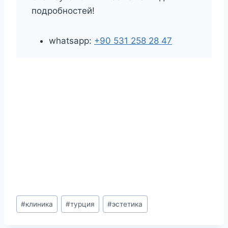
подробностей!
whatsapp:
+90 531 258 28 47
Метки
#
клиника
#
турция
#
эстетика
записи: