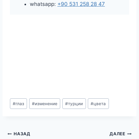
whatsapp:
+90 531 258 28 47
Метки
#
глаз
#
изменение
#
турции
#
цвета
записи:
Навигация
НАЗАД
ДАЛЕЕ