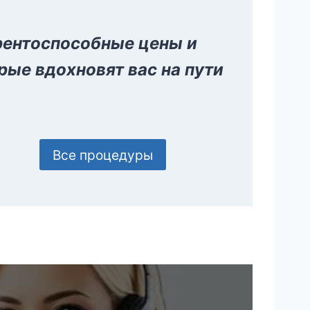
урентоспособные цены и
рые вдохновят вас на пути
Все процедуры