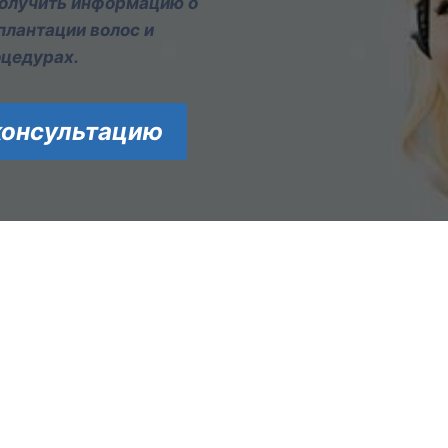
получить информацию о
плантации волос и
оцедурах.
консультацию