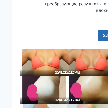
преобразующие результаты, в
вдохн
За
подтяжка груди
подтяжка груди