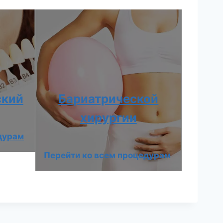
ский
Бариатрической
хирургии
дурам
Перейти ко всем процедурам