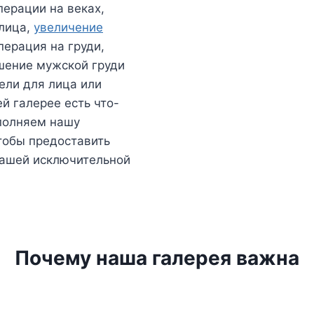
перации на веках,
 лица,
увеличение
перация на груди,
шение мужской груди
тели для лица или
й галерее есть что-
ополняем нашу
тобы предоставить
ашей исключительной
Почему наша галерея важна