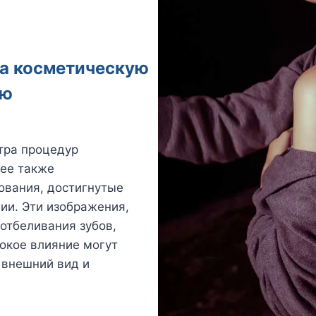
на косметическую
ию
тра процедур
рее также
ования, достигнутые
ии. Эти изображения,
отбеливания зубов,
бокое влияние могут
 внешний вид и