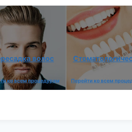
ресадка волос
Стоматологиче
ти ко всем процедурам
Перейти ко всем проце