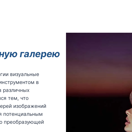
ную галерею
ргии визуальные
инструментом в
в различных
ся тем, что
лерей изображений
яя потенциальным
 о преобразующей