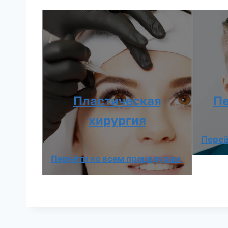
Пластическая
Пе
хирургия
Перей
Перейти ко всем процедурам