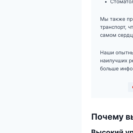
Стомато
Мы также пр
транспорт, 
самом сердц
Наши опытны
наилучших ре
больше инфо
Почему в
Высокий у