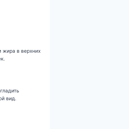
 жира в верхних
к.
згладить
ой вид.