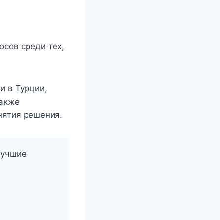
осов среди тех,
и в Турции,
также
нятия решения.
лучшие