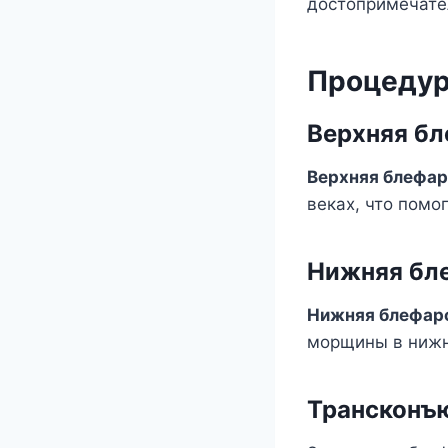
достопримечате
Процедур
Верхняя б
Верхняя блефар
веках, что помо
Нижняя бл
Нижняя блефар
морщины в нижне
Трансконъ