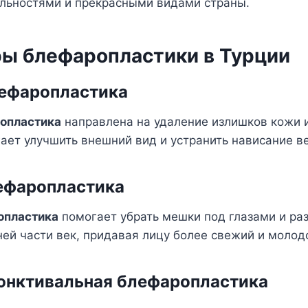
льностями и прекрасными видами страны.
ы блефаропластики в Турции
лефаропластика
опластика
направлена на удаление излишков кожи и
гает улучшить внешний вид и устранить нависание ве
ефаропластика
опластика
помогает убрать мешки под глазами и ра
й части век, придавая лицу более свежий и молод
юнктивальная блефаропластика