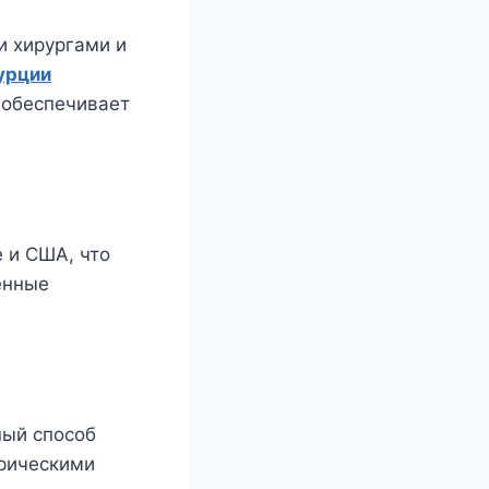
и хирургами и
урции
 обеспечивает
 и США, что
енные
ный способ
орическими