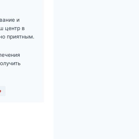
вание и
ш центр в
но приятным.
печения
получить
ю