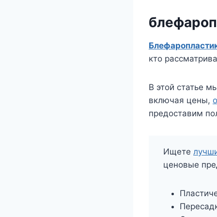
блефароп
Блефаропласти
кто рассматрив
В этой статье м
включая цены,
предоставим по
Ищете
лучши
ценовые пре
Пластич
Пересадк