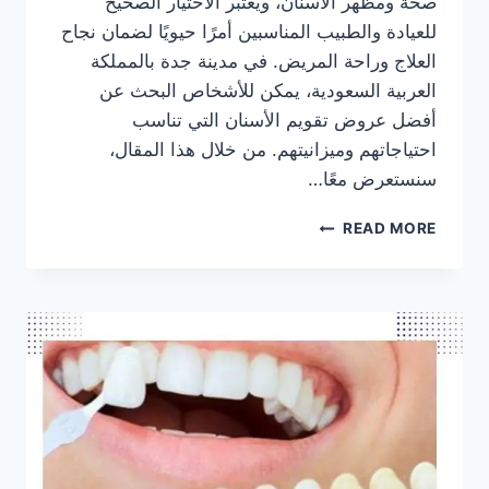
صحة ومظهر الأسنان، ويُعتبر الاختيار الصحيح
للعيادة والطبيب المناسبين أمرًا حيويًا لضمان نجاح
العلاج وراحة المريض. في مدينة جدة بالمملكة
العربية السعودية، يمكن للأشخاص البحث عن
أفضل عروض تقويم الأسنان التي تناسب
احتياجاتهم وميزانيتهم. من خلال هذا المقال،
سنستعرض معًا…
اسعار
READ MORE
عروض
تقويم
الاسنان
في
جدة
السعودية
–
أفضل
طبيب
و
عيادة