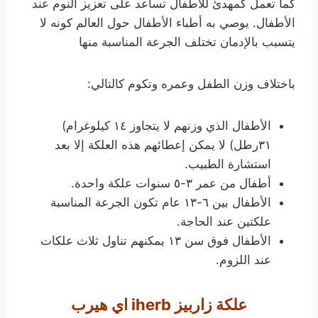
كما تعمل كمهدئ للأطفال تساعد على تعزيز النوم عند
الأطفال. يوصي به أطباء الأطفال حول العالم كونه لا
يتسبب بالإدمان تختلف الجرعة المناسبة منها
باختلاف وزن الطفل وعمره وتكوم كالتالي:
الأطفال الذي وزنهم لا يتجاوز ١٤ كيلوغرام)
٣١رطل) لا يمكن إعطائهم هذه العلكة إلا بعد
استشارة الطبيب.
أطفال من عمر ٣-٥ سنوات علكة واحدة.
الأطفال بين ٦-١٣ عام تكون الجرعة المناسبة
علكتين عند الحاجة.
الأطفال فوق سن ١٣ يمكنهم تناول ثلاث علكات
عند اللزوم.
علكة زاربيز iherb اي هيرب