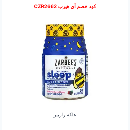
كود خصم أي هيرب CZR2662
علكة زاربيز