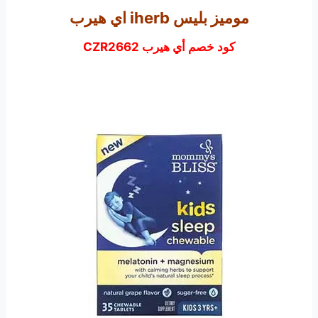
موميز بليس iherb اي هيرب
كود خصم أي هيرب CZR2662