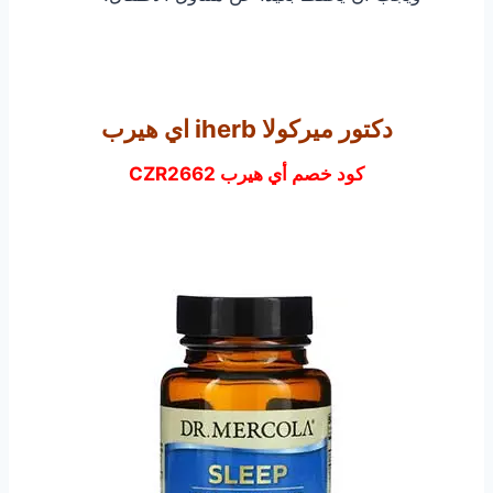
دكتور ميركولا iherb اي هيرب
كود خصم أي هيرب CZR2662