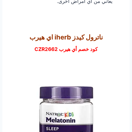
يعاني من أي أمراض أخرى.
ناترول كيدز iherb اي هيرب
كود خصم أي هيرب CZR2662