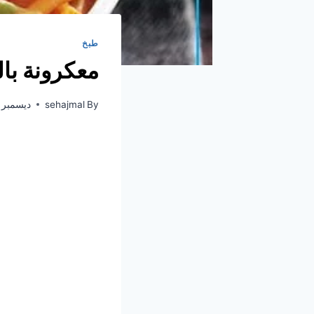
طبخ
معكرونة با
By
sehajmal
ديسمبر 27, 2022