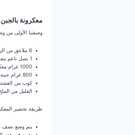
معكرونة بالجبن
وصفتنا الأولى من وصف
6 ملاعق من الزيت النباتي.
1 بصل ناعم مفروم.
1000 غرام معكرونة.
800 غرام جبنة قريش.
كوب من القشدة
القليل من الملح
طريقة تحضير المعكرو
يتم وضع نصف مك
نقوم في هذه الأ