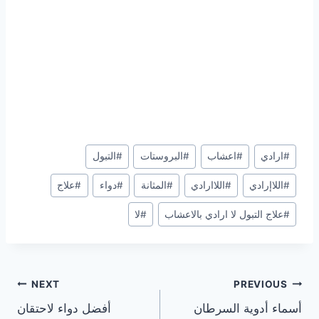
Post
#
ارادي
#
اعشاب
#
البروستات
#
التبول
Tags:
#
اللاإرادي
#
اللاارادي
#
المثانة
#
دواء
#
علاج
#
علاج التبول لا ارادي بالاعشاب
#
لا
تصفّح
NEXT
PREVIOUS
أسماء أدوية السرطان
أفضل دواء لاحتقان
المقالات