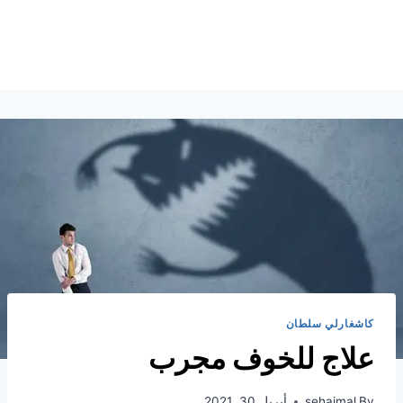
كاشغارلي سلطان
علاج للخوف مجرب
By
sehajmal
أبريل 30, 2021