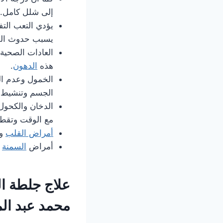
إلى شلل كامل.
يؤدي التعب التف
يسبب حدوث الفا
العادات الصحية 
هذه
الدهون
.
الخمول وعدم ال
الجسم وتنشيط ا
الدخان والكحول
مع الوقت وتقطع 
أمراض القلب
و
أمراض
السمنة
ا
علاج جلطة ال
محمد عبد الم