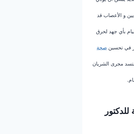
يين و الأعصاب قد
قيام بأي جهد لحرق
ير في تحسين
صحة
لتسد مجرى الشريان
ام.
 للدكتور