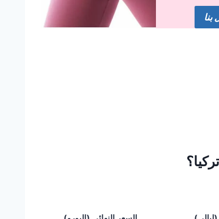
بنا
ركيا؟
(ليالي)
السعر النهائي (اليورو)