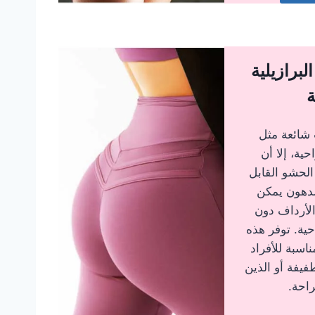
برازيلية
ة
 شائعة مثل
حية، إلا أن
الحشو القابل
لدهون يمكن
لأرداف دون
حية. توفر هذه
اسبة للأفراد
يفة أو الذين
احة.