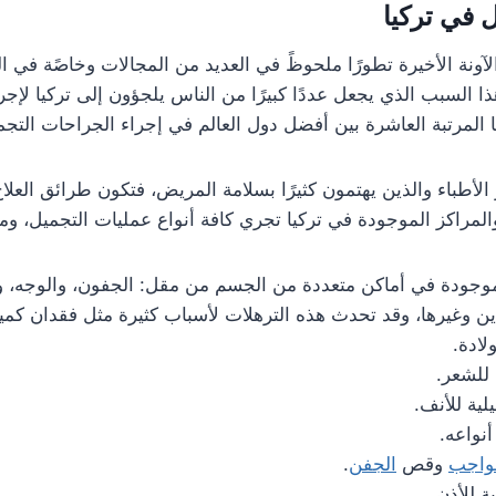
 في تركيا
آونة الأخيرة تطورًا ملحوظً في العديد من المجالات وخاصًة ف
ا السبب الذي يجعل عددًا كبيرًا من الناس يلجؤون إلى تركيا لإجر
 المرتبة العاشرة بين أفضل دول العالم في إجراء الجراحات التجمي
الأطباء والذين يهتمون كثيرًا بسلامة المريض، فتكون طرائق العل
المراكز الموجودة في تركيا تجري كافة أنواع عمليات التجميل، ومن
لموجودة في أماكن متعددة من الجسم من مقل: الجفون، والوجه، و
ن وغيرها، وقد تحدث هذه الترهلات لأسباب كثيرة مثل فقدان كمي
لادة.
 للشعر.
لية للأنف.
نواعه.
واجب
وقص
الجفن
.
ة للأذن.