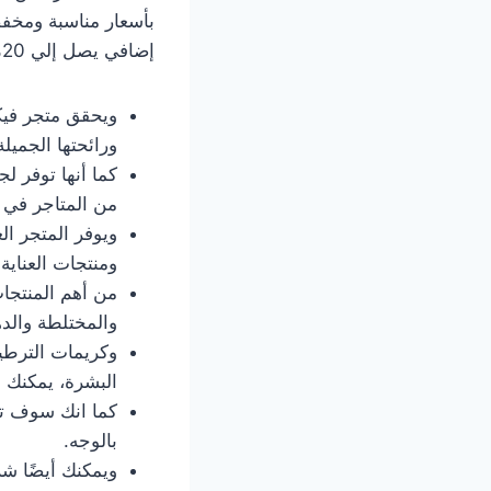
بأسعار مناسبة ومخ
إضافي يصل إلي 20% على كافة المنتجات.
ويحقق متجر فيكت
ورائحتها الجميل
كما أنها توفر 
من المتاجر في ت
ويوفر المتجر ال
ومنتجات العناية
من أهم المنتجات
والمختلطة والده
وكريمات الترطيب
البشرة، يمكنك 
كما انك سوف تح
بالوجه.
ويمكنك أيضًا ش