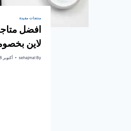
منتجات مفيدة
افضل متاجر
لاين بخصوم
By
sehajmal
أكتوبر 8, 2021