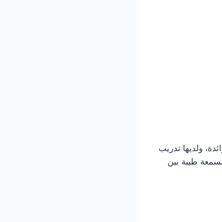
دة، ولديها تدريب
ل منذ أكثر من 10 سنوات وتتمتع بسمعة طيبة بين